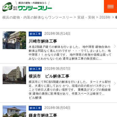
>
>
>
横浜の建物・内装の解体ならワンツースリー
実績・実例
2018年
2018年06月14日
解体工事
川崎市解体工事
木造2階建戸建ての解体を行いました。 地中障害 建物自体の
解体は問題なく進んだのですが ・・・でてしまいました、地
中障害！！ かなりの量です。 地中障害の有無や規模は掘って
みないとわからないため 通常は解体工事の御見積に…
2018年06月07日
解体工事
横浜市 ビル解体工事
横浜市にてRC造5階建の解体を行いました。 ターミナル駅付
近、大通りに面しており かつ、現場の目の前がバス停という
ことで終日人通りの多い場所です。 重機及びダンプの動線確
保 建物の裏側に駐車場があり、作業スペースは確保で…
ビル解体
2018年06月04日
解体工事
鎌倉市解体工事