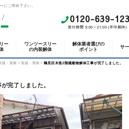
ーにご用命下さい。
0120-639-12
受付時間 9:00～21:00 (年中無休)
リー
ワンツースリー
解体業者選びの
サ
体
の内装解体
ポイント
実績・実例
>
実績・実例
>
鶴見区木造2階建建物解体工事が完了しました。
事が完了しました。