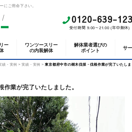
ーにご用命下さい。
0120-639-12
受付時間 9:00～21:00 (年中無休)
リー
ワンツースリー
解体業者選びの
サ
体
の内装解体
ポイント
実績・実例
>
実績・実例
>
東京都府中市の樹木伐採・伐根作業が完了いたしま
根作業が完了いたしました。