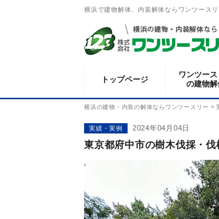
横浜で建物解体、内装解体ならワンツースリ
ワンツース
トップページ
の建物解
横浜の建物・内装の解体ならワンツースリー
>
2024年04月04日
実績・実例
東京都府中市の樹木伐採・伐