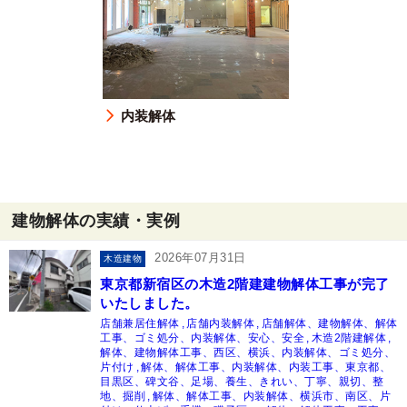
内装解体
建物解体の実績・実例
2026年07月31日
木造建物
東京都新宿区の木造2階建建物解体工事が完了
いたしました。
店舗兼居住解体
店舗内装解体
店舗解体、建物解体、解体
工事、ゴミ処分、内装解体、安心、安全
木造2階建解体
解体、建物解体工事、西区、横浜、内装解体、ゴミ処分、
片付け
解体、解体工事、内装解体、内装工事、東京都、
目黒区、碑文谷、足場、養生、きれい、丁寧、親切、整
地、掘削
解体、解体工事、内装解体、横浜市、南区、片