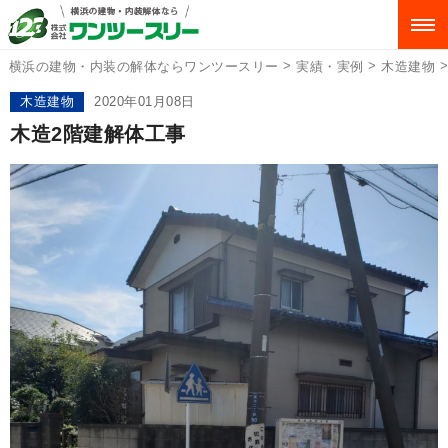
>
>
横浜の建物・内装の解体ならワンツースリー
実績・実例
木造建物
木造建物
2020年01月08日
木造2階建解体工事