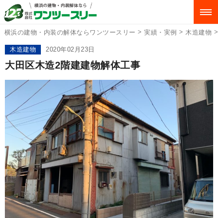
>
>
横浜の建物・内装の解体ならワンツースリー
実績・実例
木造建物
木造建物
2020年02月23日
大田区木造2階建建物解体工事