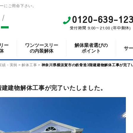
ーにご用命下さい。
0120-639-12
受付時間 9:00～21:00 (年中無休)
リー
ワンツースリー
解体業者選びの
サ
体
の内装解体
ポイント
実績・実例
>
解体工事
>
神奈川県横須賀市の鉄骨造3階建建物解体工事が完了
階建建物解体工事が完了いたしました。