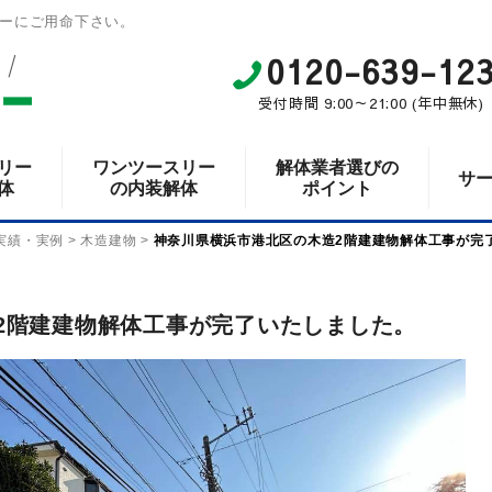
ーにご用命下さい。
0120-639-12
受付時間 9:00～21:00 (年中無休)
リー
ワンツースリー
解体業者選びの
サ
体
の内装解体
ポイント
実績・実例
>
木造建物
>
神奈川県横浜市港北区の木造2階建建物解体工事が完
2階建建物解体工事が完了いたしました。