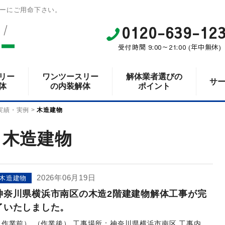
ーにご用命下さい。
0120-639-12
受付時間 9:00～21:00 (年中無休)
リー
ワンツースリー
解体業者選びの
サ
体
の内装解体
ポイント
実績・実例
>
木造建物
木造建物
2026年06月19日
木造建物
神奈川県横浜市南区の木造2階建建物解体工事が完
了いたしました。
（作業前） （作業後） 工事場所：神奈川県横浜市南区 工事内