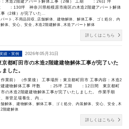
容：木造2階建アパート解体工事（2棟） 工期 ：26日 坪
数 ：130坪 神奈川県相模原市南区の木造2階建アパート解体
工事（2棟）が完了いた…
アパート
不用品回収
店舗解体、建物解体、解体工事、ゴミ処分、内
装解体、安心、安全
木造2階建解体
木造アパート解体
詳しくはこちら
2026年05月31日
実績・実例
東京都町田市の木造2階建建物解体工事が完了いた
しました。
（作業前） （作業後） 工事場所：東京都町田市 工事内容：木造2
階建建物解体工事 坪数 ：25坪 工期 ：12日間 東京都町
田市の木造2階建建物解体工事が完了いたしました。 作業手順
は、単管足場養生、内…
店舗解体、建物解体、解体工事、ゴミ処分、内装解体、安心、安全
木
造2階建解体
詳しくはこちら