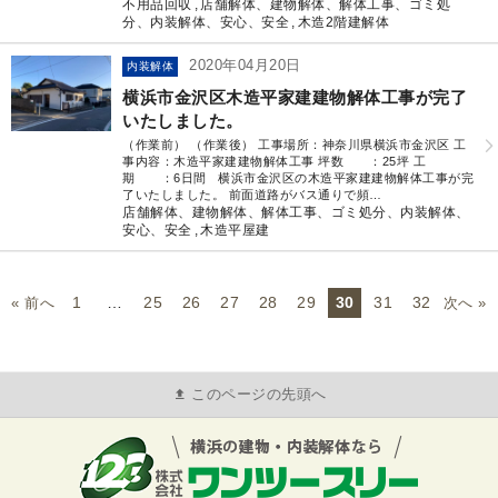
不用品回収
店舗解体、建物解体、解体工事、ゴミ処
分、内装解体、安心、安全
木造2階建解体
2020年04月20日
内装解体
横浜市金沢区木造平家建建物解体工事が完了
いたしました。
（作業前） （作業後） 工事場所：神奈川県横浜市金沢区 工
事内容：木造平家建建物解体工事 坪数 ：25坪 工
期 ：6日間 横浜市金沢区の木造平家建建物解体工事が完
了いたしました。 前面道路がバス通りで頻…
店舗解体、建物解体、解体工事、ゴミ処分、内装解体、
安心、安全
木造平屋建
1
…
25
26
27
28
29
30
31
32
« 前へ
次へ »
このページの先頭へ